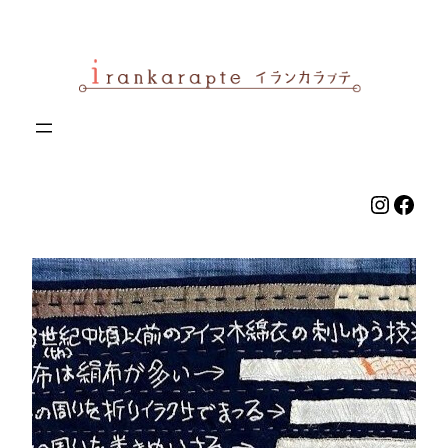
内
容
を
ス
キ
ッ
プ
Instag
Face