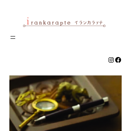
内
容
を
ス
キ
ッ
プ
Instag
Face